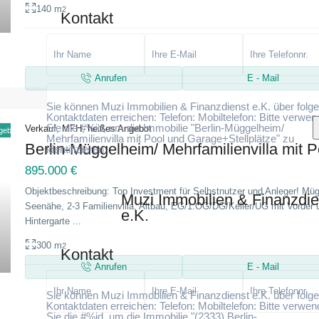
140 m
2
Kontakt
Anrufen
E - Mail
Sie können Muzi Immobilien & Finanzdienst e.K. über folg
Kontaktdaten erreichen: Telefon: Mobiltelefon: Bitte verwe
Sie die #%id, um die Immobilie "Berlin-Müggelheim/
Verkauf
,
MFH
,
heißes Angebot
gebot
Mehrfamilienvilla mit Pool und Garage+Stellplätze" zu
Berlin-Müggelheim/ Mehrfamilienvilla mit P
identifizieren.
895.000 €
Objektbeschreibung: Top Investment für Selbstnutzer und Anleger! Mü
Muzi Immobilien & Finanzdie
Seenähe, 2-3 Familienvilla, Altbau, EG/1.OG/DG/Keller/UG mit Vorder 
Ich stimme zu
e.K.
Ich habe die Datenschutzerklärung gel
Hintergarte
...
und stimme der Verarbeitung meiner Daten zu
300 m
2
Kontakt
Anrufen
E - Mail
Sie können Muzi Immobilien & Finanzdienst e.K. über folg
Kontaktdaten erreichen: Telefon: Mobiltelefon: Bitte verwe
Sie die #%id, um die Immobilie "(2333) Berlin-