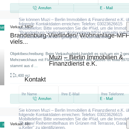
Anrufen
E - Mail
Sie können Muzi – Berlin Immobilien & Finanzdienst e.K. ü
folgende Kontaktdaten erreichen: Telefon: 03023626615
Verkauf
,
MFH
Mobiltelefon: Bitte verwenden Sie die #%id, um die Immobil
MFH
"Brandenburg-Vierlinden/ Wohnanlage-MFH vielseitig nutz
Brandenburg-Vierlinden/ Wohnanlage-MF
(als Hostel/Wohnheim geeignet)" zu identifizieren.
viels...
Objektbeschreibung: Beim Verkaufsobjekt handelt es sich um ein 2-ge
Muzi – Berlin Immobilien &
Mehrzweckhaus mit Flachdach. Das Baujahr des Hauses ist etwa 1970
Ich stimme zu
Ich habe die Datenschutzerklärung gel
Finanzdienst e.K.
und stimme der Verarbeitung meiner Daten zu
stammt aus d
...
1,400 m
2
Kontakt
Anrufen
E - Mail
Sie können Muzi – Berlin Immobilien & Finanzdienst e.K. ü
folgende Kontaktdaten erreichen: Telefon: 03023626615
Mobiltelefon: Bitte verwenden Sie die #%id, um die Immobil
"Rudow/ Reihenmittelhaus im Grünen mit Terrasse, Garag
Verkauf
,
RH
RH
u.Keller" zu identifizieren.