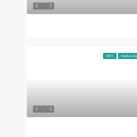
MFH
Heißes An