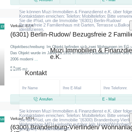
Sie können Muzi Immobilien & Finanzdienst e.K. über folg
Kontaktdaten erreichen: Telefon: Mobiltelefon: Bitte verwe
Sie die #%id, um die Immobilie "(6301) Berlin-Rudow/
Bezugsfreie 2 Familienhaus mit Garten, Terrasse u.Balkon
Verkauf
,
EFH
EFH
identifizieren.
(6301) Berlin-Rudow/ Bezugsfreie 2 Familie
Objektbeschreibung: Im Objekt befinden sich zwei Wohnungen im EG 
Muzi Immobilien & Finanzdie
Das Objekt wurde im Jahre ca.1932 in massive Bauweise erstellt und 
e.K.
2006 moderni
...
Ich stimme zu
Ich habe die Datenschutzerklärung gel
und stimme der Verarbeitung meiner Daten zu
185 m
2
Kontakt
Anrufen
E - Mail
Sie können Muzi Immobilien & Finanzdienst e.K. über folg
Kontaktdaten erreichen: Telefon: Mobiltelefon: Bitte verwe
Verkauf
,
MFH
Sie die #%id, um die Immobilie "(6300) Brandenburg-Vierli
MFH
Wohnanlage-MFH vielseitig nutzbar (als Hostel/Wohnheim
(6300) Brandenburg-Vierlinden/ Wohnanla
geeignet)" zu identifizieren.