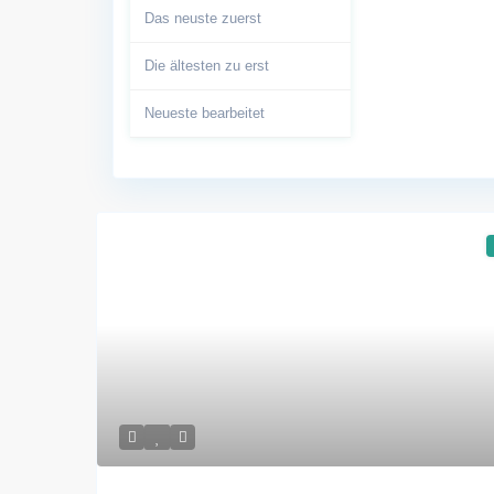
Das neuste zuerst
Die ältesten zu erst
Neueste bearbeitet
Älteste bearbeitete
Schlafzimmer + zu -
Schlafzimmer - bis +
Badezimmer + zu -
Badezimmer - bis +
Standard