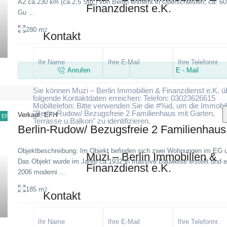
A2 ca.230 km (ca.2,5 Std.) von Berlin entfernt in Oberschlesien, ca. 
Finanzdienst e.K.
Gu
...
Ich stimme zu
Ich habe die Datenschutzerklärung gel
280 m
2
Kontakt
und stimme der Verarbeitung meiner Daten zu
Anrufen
E - Mail
Sie können Muzi – Berlin Immobilien & Finanzdienst e.K. ü
folgende Kontaktdaten erreichen: Telefon: 03023626615
Mobiltelefon: Bitte verwenden Sie die #%id, um die Immobil
"Berlin-Rudow/ Bezugsfreie 2 Familienhaus mit Garten,
Verkauf
,
EFH
EFH
Terrasse u.Balkon" zu identifizieren.
Berlin-Rudow/ Bezugsfreie 2 Familienhaus 
Objektbeschreibung: Im Objekt befinden sich zwei Wohnungen im EG 
Muzi – Berlin Immobilien &
Das Objekt wurde im Jahre ca.1932 in massive Bauweise erstellt und 
Finanzdienst e.K.
2006 moderni
...
Ich stimme zu
Ich habe die Datenschutzerklärung gel
und stimme der Verarbeitung meiner Daten zu
185 m
2
Kontakt