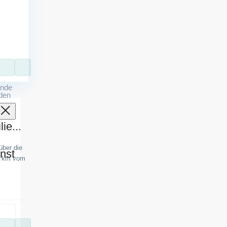
ende
nden
u
ie...
über die
nst
60 km vom