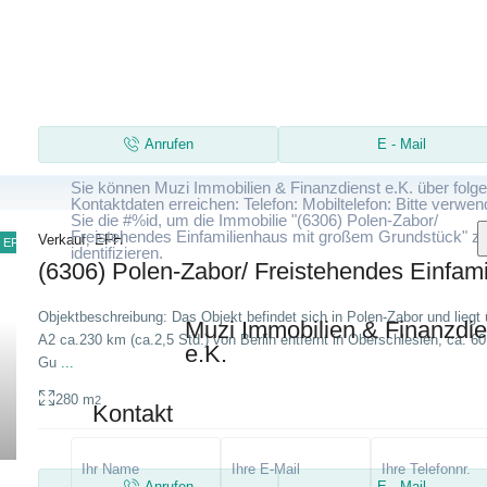
Anrufen
E - Mail
Sie können Muzi Immobilien & Finanzdienst e.K. über folg
Kontaktdaten erreichen: Telefon: Mobiltelefon: Bitte verwe
Sie die #%id, um die Immobilie "(6306) Polen-Zabor/
Freistehendes Einfamilienhaus mit großem Grundstück" z
Verkauf
,
EFH
EFH
identifizieren.
(6306) Polen-Zabor/ Freistehendes Einfamil
Objektbeschreibung: Das Objekt befindet sich in Polen-Zabor und liegt 
Muzi Immobilien & Finanzdie
A2 ca.230 km (ca.2,5 Std.) von Berlin entfernt in Oberschlesien, ca. 
e.K.
Gu
...
280 m
2
Kontakt
Anrufen
E - Mail