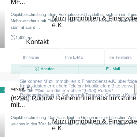
MF...
Objektbeschreibung: Beim Verkaufsobjekt handelt es sich um ein 2-ge
Muzi Immobilien & Finanzdie
Mehrzweckhaus mit Flachdach. Das Baujahr des Hauses ist etwa 1970
Ich stimme zu
Ich habe die Datenschutzerklärung gel
e.K.
und stimme der Verarbeitung meiner Daten zu
stammt aus d
...
1,400 m
2
Kontakt
Anrufen
E - Mail
Sie können Muzi Immobilien & Finanzdienst e.K. über folg
Kontaktdaten erreichen: Telefon: Mobiltelefon: Bitte verwe
Verkauf
,
RH
Sie die #%id, um die Immobilie "(6298) Rudow/
RH
Reihenmittelhaus im Grünen mit Terrasse, Garage u.Keller
(6298) Rudow/ Reihenmittelhaus im Grüne
identifizieren.
mit...
Objektbeschreibung: Das Haus liegt im Grünen in einer hübschen Woh
Muzi Immobilien & Finanzdie
welches in den 70er Jahren errichtet wurde. Es besteht aus einem EG/
Ich stimme zu
Ich habe die Datenschutzerklärung gel
e.K.
und stimme der Verarbeitung meiner Daten zu