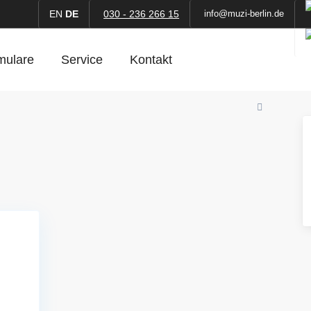
EN
DE
030 - 236 266 15
info@muzi-berlin.de
mulare
Service
Kontakt