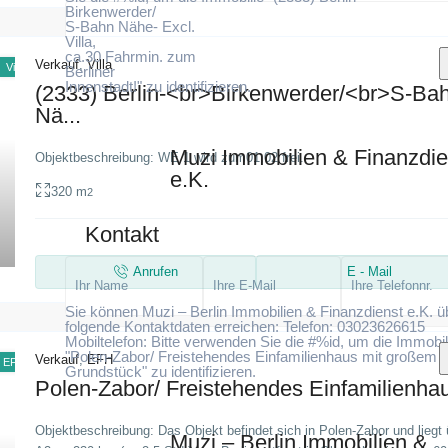
Birkenwerder/
S-Bahn Nähe- Excl.
Villa,
ca.30 Fahrmin. zum
Verkauf
,
Villa
Villa
Berliner
Innenstadt!" zu identifizieren.
(2333) Berlin-<br>Birkenwerder/<br>S-Ba
Nä...
Muzi Immobilien & Finanzdie
Objektbeschreibung: WE 1 wird zum01.02 frei.
e.K.
Ich stimme zu
Ich habe die Datenschutzerklärung gel
320 m
2
und stimme der Verarbeitung meiner Daten zu
Kontakt
Anrufen
E - Mail
Sie können Muzi – Berlin Immobilien & Finanzdienst e.K. ü
folgende Kontaktdaten erreichen: Telefon: 03023626615
Mobiltelefon: Bitte verwenden Sie die #%id, um die Immobil
"Polen-Zabor/ Freistehendes Einfamilienhaus mit großem
Verkauf
,
EFH
EFH
Grundstück" zu identifizieren.
Polen-Zabor/ Freistehendes Einfamilienhau
Objektbeschreibung: Das Objekt befindet sich in Polen-Zabor und liegt 
Muzi – Berlin Immobilien &