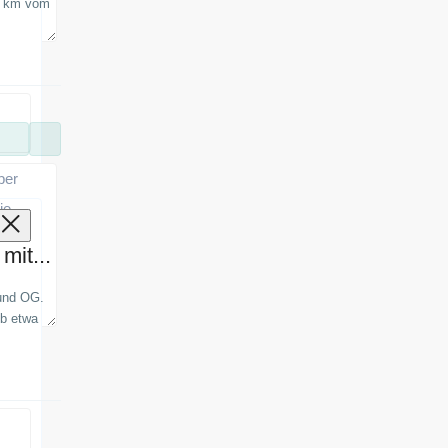
60 km vom
esen
ber
ie
mit...
und OG.
eb etwa
esen